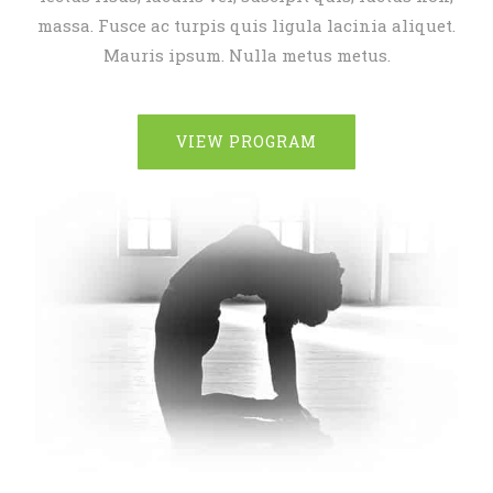
massa. Fusce ac turpis quis ligula lacinia aliquet.
Mauris ipsum. Nulla metus metus.
VIEW PROGRAM